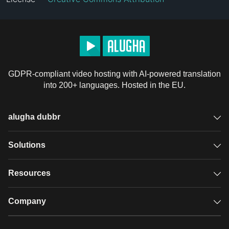
GDPR-compliant video hosting with AI-powered translation
into 200+ languages. Hosted in the EU.
alugha dubbr
Overview
Solutions
Accessible subtitles
GDPR video hosting
Resources
Audio description
Player
Case studies
Company
Glossary
Podcasts with alugha
News & Articles
Pricing