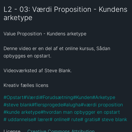
L2 - 03: Værdi Proposition - Kundens
arketype
Value Proposition - Kundens arketype

Denne video er en del af et online kursus, Sådan 
opbygges en opstart. 

Videoværksted af Steve Blank.

Kreativ fælles licens
#
Opstart
#
Værdi
#
Forudsætning
#
Kunden
#
Arketype
#
steve blank
#
flersprogede
#
alugha
#
værdi proposition
#
kunde arketype
#
hvordan man opbygger en opstart
#
 uddannelse
#
 lærer
#
 online
#
 rute
#
 gratis
#
 steve blank
License
Creative Commons Attribution