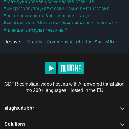
#
Международная космическая станция
#
микрогравитация
#
космические путешествия
#
сенсорный экран
#
образование
#
алуга
#
многоязычный
#
языки
#
обучение
#
полет в космос
#
планшеты
#
мультиязычный
License
Creative Commons Attribution-ShareAlike
GDPR-compliant video hosting with AI-powered translation
into 200+ languages. Hosted in the EU.
alugha dubbr
Overview
Solutions