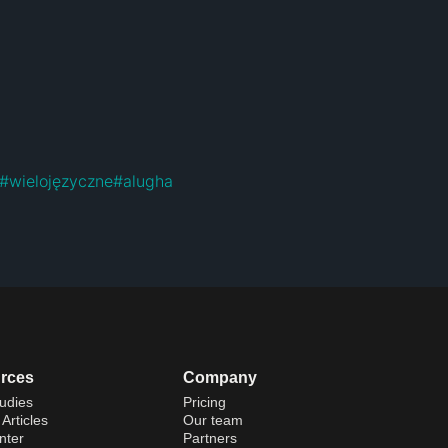
#
wielojęzyczne
#
alugha
rces
Company
udies
Pricing
Articles
Our team
nter
Partners