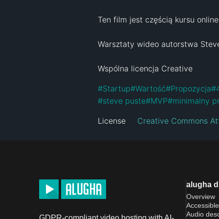
Ten film jest częścią kursu onlin
Warsztaty wideo autorstwa Steve
Wspólna licencja Creative
#
Startup
#
Wartość
#
Propozycja
#
#
steve puste
#
MVP
#
minimalny pr
License
Creative Commons Att
alugha 
Overview
Accessible
Audio desc
GDPR-compliant video hosting with AI-