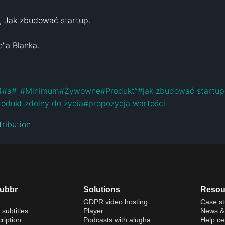
e, Jak zbudować startup. 

"a Blanka.

4
#
a
#
_
#
Minimum
#
Żywowne
#
Produkt”
#
jak zbudować startup
odukt zdolny do życia
#
propozycja wartości
ribution
dubbr
Solutions
Resou
GDPR video hosting
Case st
 subtitles
Player
News & 
ription
Podcasts with alugha
Help ce