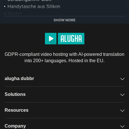
• Handytasche aus Silikon

• Marker

• Schere

SHOW MORE
• Heißklebepistole

• Thermobecher

• Powerstation

• Gummibänder

GDPR-compliant video hosting with AI-powered translation
• Schaumplastikkugeln

into 200+ languages. Hosted in the EU.
• Allzweckmesser

• Selfiestick

• Blumentopf

alugha dubbr
• Künstliche Blumen

• Buchbinderei

Overview
Solutions
• Reißverschluss

• Goldene Farbe

Accessible subtitles
GDPR video hosting
Resources
• Dicker Filz

Audio description
• Filzstifte

Player
Case studies
Company
• Leder Spitze
