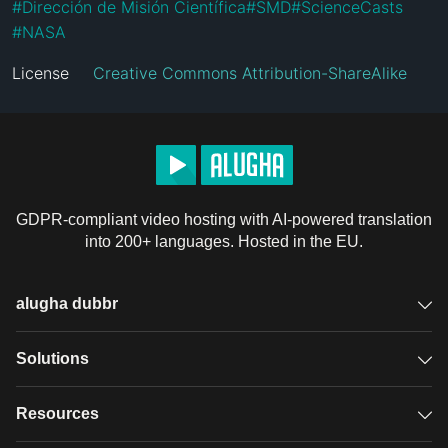
#
Dirección de Misión Científica
#
SMD
#
ScienceCasts
#
NASA
License
Creative Commons Attribution-ShareAlike
GDPR-compliant video hosting with AI-powered translation
into 200+ languages. Hosted in the EU.
alugha dubbr
Overview
Solutions
Accessible subtitles
GDPR video hosting
Resources