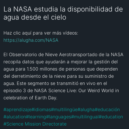
La NASA estudia la disponibilidad de
agua desde el cielo
Haz clic aquí para ver más vídeos: 
https://alugha.com/NASA
El Observatorio de Nieve Aerotransportado de la NASA 
recopila datos que ayudarán a mejorar la gestión del 
agua para 1.500 millones de personas que dependen 
del derretimiento de la nieve para su suministro de 
agua. Este segmento se transmitió en vivo en el 
episodio 3 de NASA Science Live: Our Weird World in 
celebration of Earth Day.
#
aprendizaje
#
idiomas
#
multilingüe
#
alugha
#
educación
#
alucation
#
learning
#
languages
#
multilingual
#
education
#
Science Mission Directorate