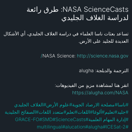
NASA ScienceCasts: طرق رائعة
لدراسة الغلاف الجليدي
تساعد بعثات ناسا العلماء في دراسة الغلاف الجليدي، أي الأشكال 
NASA Science: 
http://science.nasa.gov/
انقر هنا لمشاهدة مزيدٍ من الفيديوهات: 
https://alugha.com/NASA
الغلاف الجليدي
#
علوم الأرض
#
مصلحة الارصاد الجوية
#
ناسا
#
الصفائح الجليدية
#
متعدد اللغات
#
تعلم
#
اللغات
#
ألوغا
#
تعليم
#
جليد
#
GRACE-FO
#
SMD
#
ScienceCasts
#
إدارة المهام العلمية
#
multilingual
#
alucation
#
alugha
#
ICESat-2
#