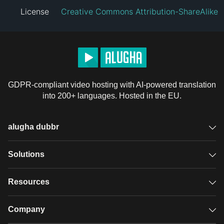
License
Creative Commons Attribution-ShareAlike
GDPR-compliant video hosting with AI-powered translation
into 200+ languages. Hosted in the EU.
alugha dubbr
Overview
Solutions
Accessible subtitles
GDPR video hosting
Resources
Audio description
Player
Case studies
Company