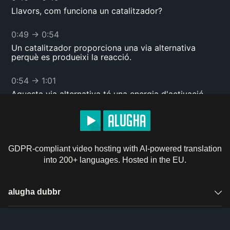
Llavors, com funciona un catalitzador?
0:49
→
0:54
Un catalitzador proporciona una via alternativa
perquè es produeixi la reacció.
0:54
→
1:01
Aquesta via alternativa té una energia d'activació
menor que la via sense el catalitzador.
1:01
→
1:05
Aquestes són les dues vies per a que hi hagi una
GDPR-compliant video hosting with AI-powered translation
reacció.
into 200+ languages. Hosted in the EU.
1:05
→
1:14
La línia blava és el perfil energètic de la reacció
alugha dubbr
sense catalitzador i la línia vermella és el de la
reacció amb catalitzador.
Overview
Solutions
1:14
→
1:19