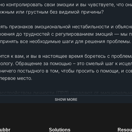
о контролировать свои эмоции и вы чувствуете, что он
ожным или грустным без видимой причины? 

ть признаков эмоциональной нестабильности и объясним
троения до трудностей с регулированием эмоций — мы 
дпринять все необходимые шаги для решения проблемы.

тся к вам, и вы в настоящее время боретесь с проблема
хологу. Обращение за помощью – это смелый шаг к исцел
 ничего постыдного в том, чтобы просить о помощи, и с
первое место.

сстройством личности (ПРЛ) страдают от эмоционально
SHOW MORE
а Амира

dubbr
Solutions
Resou