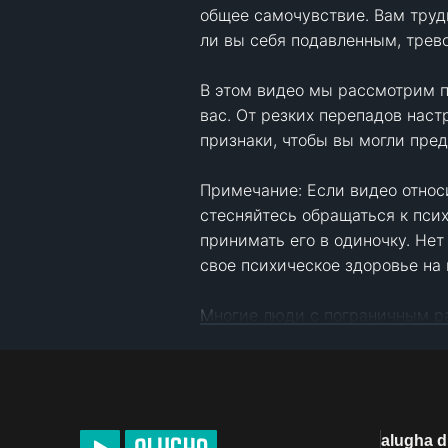
общее самочувствие. Вам трудн
ли вы себя подавленным, трев
В этом видео мы рассмотрим пя
вас. От резких перепадов нас
признаки, чтобы вы могли пре
Примечание: Если видео относи
стесняйтесь обращаться к пси
принимать его в одиночку. Нет
свое психическое здоровье на 
Многие люди с пограничным ра
эмоциональной дисрегуляции.

Исследователь и автор: Сязван
Редактор: Кейтлин Макколл

Сценарист: Келли Сунг

alugha 