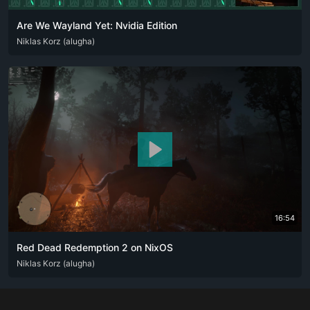
Are We Wayland Yet: Nvidia Edition
DEU
Niklas Korz (alugha)
16:54
Red Dead Redemption 2 on NixOS
ENG
Niklas Korz (alugha)