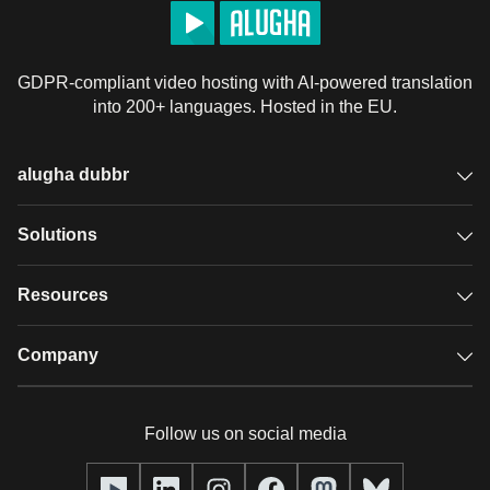
GDPR-compliant video hosting with AI-powered translation
into 200+ languages. Hosted in the EU.
alugha dubbr
Overview
Solutions
Accessible subtitles
GDPR video hosting
Resources
Audio description
Player
Case studies
Company
Glossary
Podcasts with alugha
News & Articles
Pricing
Follow us on social media
Full service
Help center
Our team