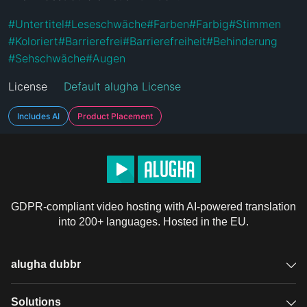
#
Untertitel
#
Leseschwäche
#
Farben
#
Farbig
#
Stimmen
#
Koloriert
#
Barrierefrei
#
Barrierefreiheit
#
Behinderung
#
Sehschwäche
#
Augen
License
Default alugha License
Includes AI
Product Placement
GDPR-compliant video hosting with AI-powered translation
into 200+ languages. Hosted in the EU.
alugha dubbr
Overview
Solutions