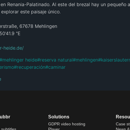
n, en Renania-Palatinado. Al este del brezal hay un pequeño 
explorar este paisaje único.

erstraße, 67678 Mehlingen

0'41.9 "E

r-heide.de/
#
mehlinger heide
#
reserva natural
#
mehlingen
#
kaiserslauter
erismo
#
recuperación
#
caminar
e
dubbr
Solutions
Resou
GDPR video hosting
Case st
 subtitles
Player
News & 