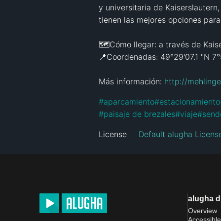
y universitaria de Kaiserslauter
tienen las mejores opciones para 
🗺️Cómo llegar: a través de Kais
📍Coordenadas: 49°29'07.1 "N 7°5
Más información: 
http://mehlinge
#
aparcamiento
#
estacionamiento
#
paisaje de brezales
#
viaje
#
send
License
Default alugha Licens
alugha 
Overview
Accessible