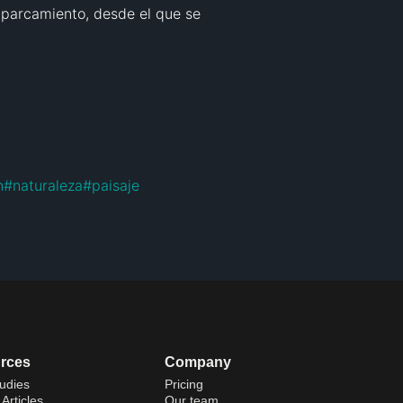
aparcamiento, desde el que se 
n
#
naturaleza
#
paisaje
rces
Company
udies
Pricing
Articles
Our team