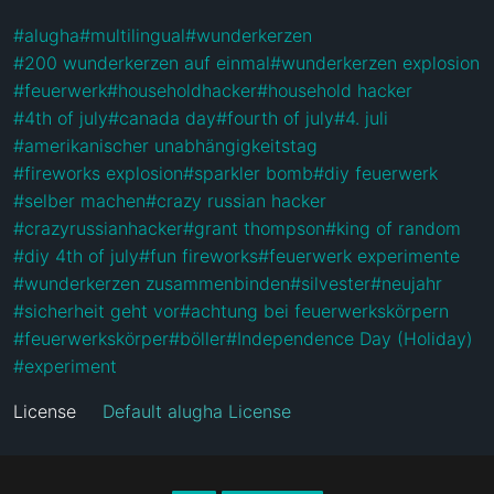
#
alugha
#
multilingual
#
wunderkerzen
#
200 wunderkerzen auf einmal
#
wunderkerzen explosion
#
feuerwerk
#
householdhacker
#
household hacker
#
4th of july
#
canada day
#
fourth of july
#
4. juli
#
amerikanischer unabhängigkeitstag
#
fireworks explosion
#
sparkler bomb
#
diy feuerwerk
#
selber machen
#
crazy russian hacker
#
crazyrussianhacker
#
grant thompson
#
king of random
#
diy 4th of july
#
fun fireworks
#
feuerwerk experimente
#
wunderkerzen zusammenbinden
#
silvester
#
neujahr
#
sicherheit geht vor
#
achtung bei feuerwerkskörpern
#
feuerwerkskörper
#
böller
#
Independence Day (Holiday)
#
experiment
License
Default alugha License