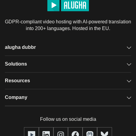
GDPR-compliant video hosting with AI-powered translation
into 200+ languages. Hosted in the EU.
alugha dubbr
Overview
Solutions
Accessible subtitles
GDPR video hosting
Resources
Audio description
Player
Case studies
Company
Glossary
Podcasts with alugha
News & Articles
Pricing
Follow us on social media
Full service
Help center
Our team