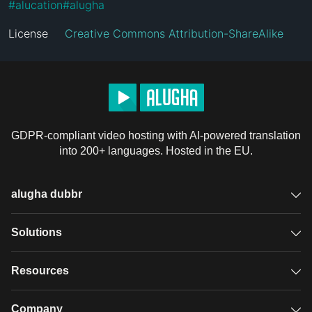
#
alucation
#
alugha
License
Creative Commons Attribution-ShareAlike
GDPR-compliant video hosting with AI-powered translation
into 200+ languages. Hosted in the EU.
alugha dubbr
Overview
Solutions
Accessible subtitles
GDPR video hosting
Resources
Audio description
Player
Case studies
Company