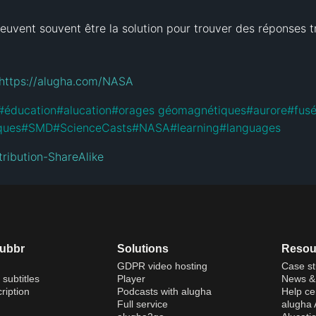
uvent souvent être la solution pour trouver des réponses tr
https://alugha.com/NASA
#
éducation
#
alucation
#
orages géomagnétiques
#
aurore
#
fus
iques
#
SMD
#
ScienceCasts
#
NASA
#
learning
#
languages
ribution-ShareAlike
dubbr
Solutions
Resou
GDPR video hosting
Case st
 subtitles
Player
News & 
ription
Podcasts with alugha
Help ce
Full service
alugha