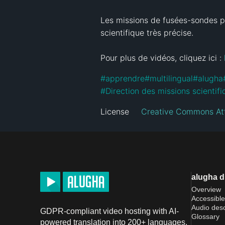
Les missions de fusées-sondes pe
scientifique très précise.

Pour plus de vidéos, cliquez ici : 
#
apprendre
#
multilingual
#
alugha
#
Direction des missions scientif
License
Creative Commons Att
alugha 
Overview
Accessible
Audio desc
GDPR-compliant video hosting with AI-
Glossary
powered translation into 200+ languages.