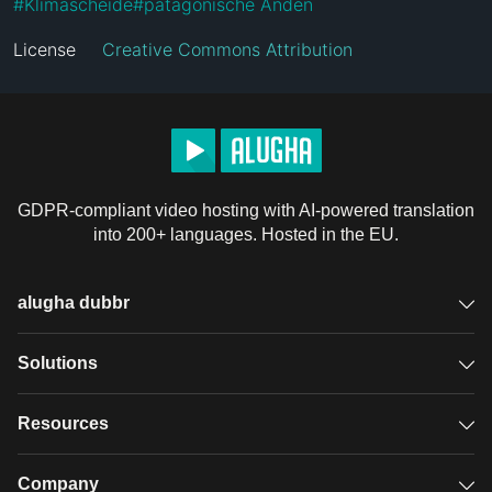
#
Klimascheide
#
patagonische Anden
License
Creative Commons Attribution
GDPR-compliant video hosting with AI-powered translation
into 200+ languages. Hosted in the EU.
alugha dubbr
Overview
Solutions
Accessible subtitles
GDPR video hosting
Resources
Audio description
Player
Case studies
Company