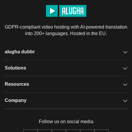
GDPR-compliant video hosting with AI-powered translation
into 200+ languages. Hosted in the EU.
alugha dubbr
Overview
Solutions
Accessible subtitles
GDPR video hosting
Resources
Audio description
Player
Case studies
Company
Glossary
Podcasts with alugha
News & Articles
Pricing
Follow us on social media
Full service
Help center
Our team