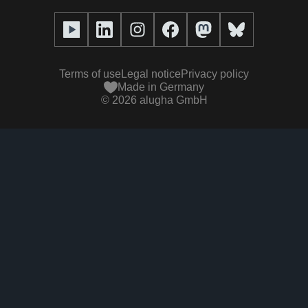
Full service
Help center
Our team
alugha2go
alugha Academy
Partners
Alucation
Terms of use
Legal notice
Privacy policy
Press (media kit)
Made in Germany
©
2026
alugha GmbH
Videos
Responsibility statement
Contact