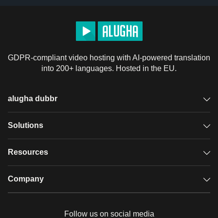
GDPR-compliant video hosting with AI-powered translation
into 200+ languages. Hosted in the EU.
alugha dubbr
Overview
Solutions
Accessible subtitles
GDPR video hosting
Resources
Audio description
Player
Case studies
Company
Glossary
Podcasts with alugha
News & Articles
Pricing
Follow us on social media