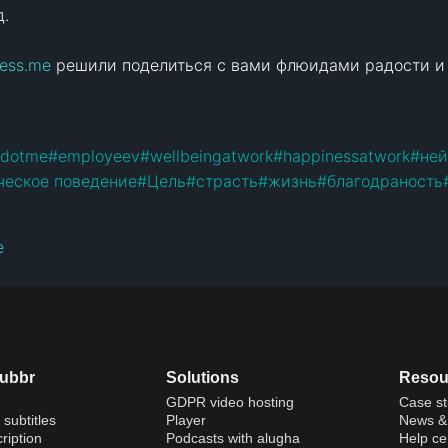
.

ess.me
 решили поделиться с вами флюидами радости и п
sdotme
#
employeev
#
wellbeingatwork
#
happinessatwork
#
ней
ческое поведение
#
Цель
#
страсть
#
жизнь
#
благодраность
e
dubbr
Solutions
Resou
GDPR video hosting
Case st
 subtitles
Player
News & 
ription
Podcasts with alugha
Help ce