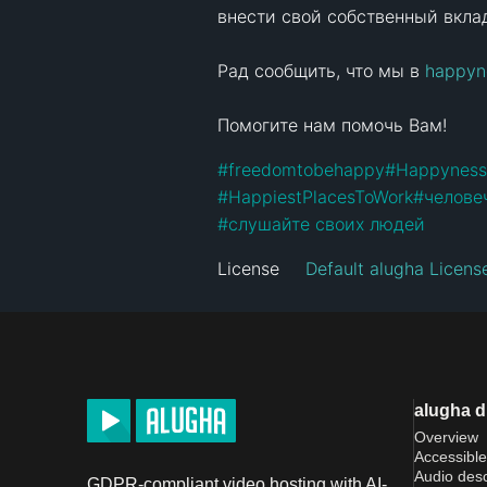
внести свой собственный вклад
Рад сообщить, что мы в 
happyn
Помогите нам помочь Вам!
#
freedomtobehappy
#
Happynes
#
HappiestPlacesToWork
#
челове
#
слушайте своих людей
License
Default alugha Licens
alugha 
Overview
Accessible
Audio desc
GDPR-compliant video hosting with AI-