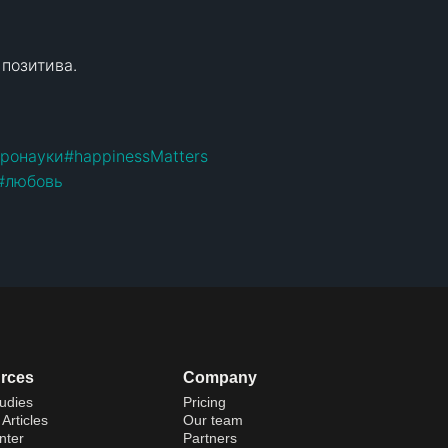
озитива. 

ронауки
#
happinessMatters
#
любовь
rces
Company
udies
Pricing
Articles
Our team
nter
Partners