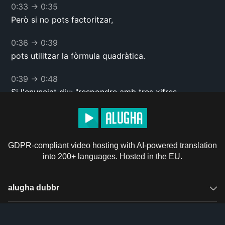
0:33
→
0:35
Però si no pots factoritzar,
0:36
→
0:39
pots utilitzar la fòrmula quadràtica.
0:39
→
0:48
Si l'enunciat diu: "respondre amb tres xifres
significatives o respondre amb dos decimals",
0:48
→
0:53
significa que les quadràtiques no es poden
GDPR-compliant video hosting with AI-powered translation
factoritzar.
into 200+ languages. Hosted in the EU.
0:53
→
0:57
Per tant hauràs de fer servir la fórmula quadràtica.
alugha dubbr
0:58
→
1:04
Overview
Solutions
Ara veurem com utilitzar la fórmula quadràtica per