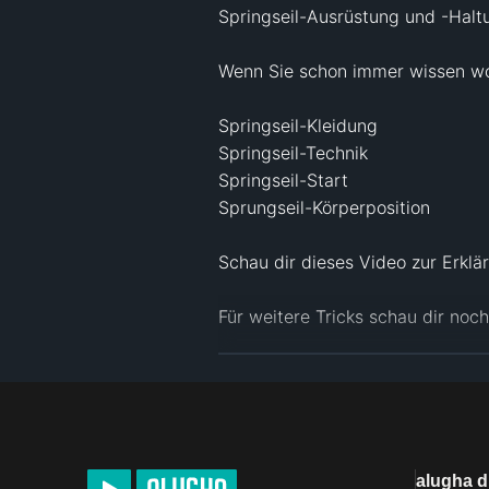
Springseil-Ausrüstung und -Haltun
Wenn Sie schon immer wissen woll
Springseil-Kleidung

Springseil-Technik

Springseil-Start

Sprungseil-Körperposition

Schau dir dieses Video zur Erklär
Für weitere Tricks schau dir no
Los geht's :)

https://www.mirawaterkotte.com
Facebook: 
https://www.facebook
alugha 