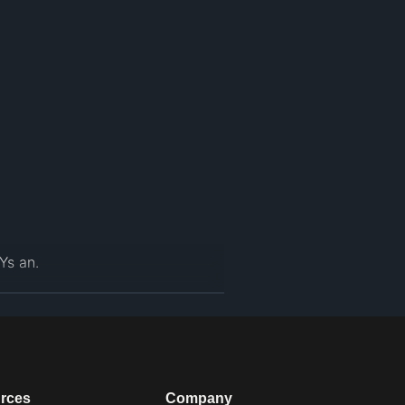
s an.

rces
Company