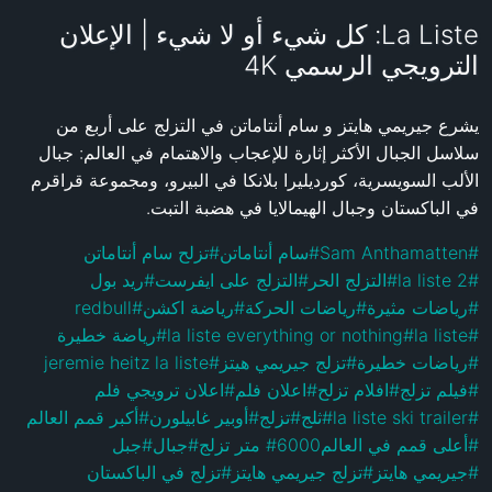
La Liste: كل شيء أو لا شيء | الإعلان
الترويجي الرسمي 4K
يشرع جيريمي هايتز و سام أنتاماتن في التزلج على أربع من 
سلاسل الجبال الأكثر إثارة للإعجاب والاهتمام في العالم: جبال 
الألب السويسرية، كورديليرا بلانكا في البيرو، ومجموعة قراقرم 
في الباكستان وجبال الهيمالايا في هضبة التبت.
تزلح سام أنتاماتن
#
سام أنتاماتن
#
Sam Anthamatten
#
ريد بول
#
التزلج على ايفرست
#
التزلج الحر
#
la liste 2
#
redbull
#
رياضة اكشن
#
رياضات الحركة
#
رياضات مثيرة
#
رياضة خطيرة
#
la liste everything or nothing
#
la liste
#
jeremie heitz la liste
#
تزلج جيريمي هيتز
#
رياضات خطيرة
#
اعلان ترويجي فلم
#
اعلان فلم
#
افلام تزلح
#
فيلم تزلج
#
أكبر قمم العالم
#
أوبير غابيلورن
#
تزلج
#
ثلج
#
la liste ski trailer
#
جبل
#
جبال
#
#
6000 متر تزلج
أعلى قمم في العالم
#
تزلج في الباكستان
#
تزلج جيريمي هايتز
#
جيريمي هايتز
#