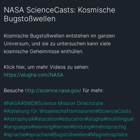
NASA ScienceCasts: Kosmische
Bugstoßwellen
Kosmische Bugstoßwellen entstehen im ganzen 
Universum, und sie zu untersuchen kann viele 
kosmische Geheimnisse enthüllen.

Klick hier, um mehr Videos zu sehen: 
https://alugha.com/NASA
Besuche 
http://science.nasa.gov/
 für mehr.
#
NASA
#
SMD
#
Science Mission Directorate
#
Abteilung für Wissenschaftsmissionen
#
ScienceCasts
#
Astrophysik
#
alucation
#
education
#
alugha
#
multilingual
#
languages
#
learning
#
lernen
#
bildung
#
mehrsprachig
#
sprache
#
sprachen
#
Bugstoßwellen
#
Magnetosphäre