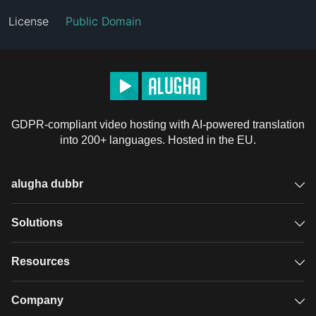
License
Public Domain
GDPR-compliant video hosting with AI-powered translation
into 200+ languages. Hosted in the EU.
alugha dubbr
Overview
Solutions
Accessible subtitles
GDPR video hosting
Resources
Audio description
Player
Case studies
Company