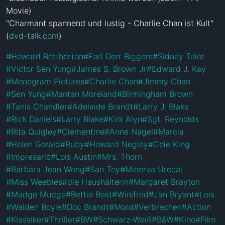
Movie)

"Charmant spannend und lustig - Charlie Chan ist Kult" 
(
dvd-talk.com
) 
#
Howard Bretherton
#
Earl Derr Biggers
#
Sidney Toler
#
Victor Sen Yung
#
James S. Brown Jr
#
Edward J. Kay
#
Monogram Pictures
#
Charlie Chan
#
Jimmy Chan
#
Sen Yung
#
Mantan Moreland
#
Birmingham Brown
#
Tanis Chandler
#
Adelaide Brandt
#
Larry J. Blake
#
Rick Daniels
#
Larry Blake
#
Kirk Alyn
#
Sgt. Reynolds
#
Rita Quigley
#
Clementine
#
Anne Nagel
#
Marcia
#
Helen Gerald
#
Ruby
#
Howard Negley
#
Cole King
#
Impresario
#
Lois Austin
#
Mrs. Thorn
#
Barbara Jean Wong
#
San Toy
#
Minerva Urecal
#
Miss Weebles
#
die Haushälterin
#
Margaret Brayton
#
Madge Mudge
#
Bettie Best
#
Winifred
#
Jan Bryant
#
Lois
#
Walden Boyle
#
Doc Brandt
#
Mord
#
Verbrechen
#
Action
#
Klassiker
#
Thriller
#
BW
#
Schwarz-Weiß
#
B&W
#
Kino
#
Film