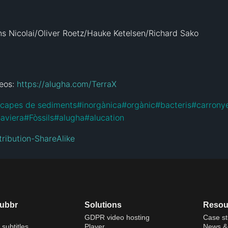
ns Nicolai/Oliver Roetz/Hauke Ketelsen/Richard Sako

eos: 
https://alugha.com/TerraX
capes de sediments
#
inorgànica
#
orgànic
#
bacteris
#
carrony
aviera
#
Fòssils
#
alugha
#
alucation
ribution-ShareAlike
dubbr
Solutions
Resou
GDPR video hosting
Case st
 subtitles
Player
News & 