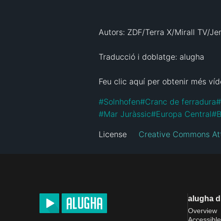
Autors: ZDF/Terra X/Mirall TV/Je
Traducció i doblatge: alugha 

Feu clic aquí per obtenir més víd
#
Solnhofen
#
Cranc de ferradura
#
#
Mar Juràssic
#
Europa Central
#
B
License
Creative Commons Att
alugha 
Overview
Accessible