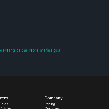
ers
#
fang calcari
#
fons marí
#
aigua
rces
Company
udies
Pricing
Articles
Our team