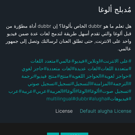
مُدبلج ألوغا
هل تعلم ما هو dubbr الخاص بألوغا؟ إن dubbr أداة مطوّرة من 
قبل ألوغا والتي تقدم أسهل طريقة لتدمج لغات عدة ضمن فيديو 
واحد على الانترنت, حتى تطلق العنان لرسالتك وتصل إلى جمهور 
عالمي.
متعدد اللغات
#
عالمي
#
فيديو
#
اونلاين
#
على الانترنت
#
حاجز لغوي
#
لغات متعددة
#
لغات عديدة
#
متعددة اللغات
#
ترجمة
#
منتج فيديو
#
منتج
#
الحواجز اللغوية
#
حواجز لغوية
#
تسجيل صوتي
#
تسجيل
#
التسجيل
#
المزامنة
#
الترجمة
#
عرب
#
عربية
#
عربي
#
العربية
#
آلوغا
#
الوغا
#
ألوغا
#
تسجيل صوت
#
multilingual
#
dubbr
#
alugha
#
فيديوهات
#
License
Default alugha License