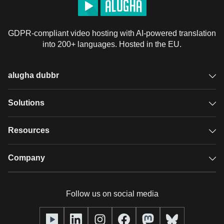
GDPR-compliant video hosting with AI-powered translation
into 200+ languages. Hosted in the EU.
alugha dubbr
Overview
Solutions
Accessible subtitles
GDPR video hosting
Resources
Audio description
Player
Case studies
Company
Glossary
Podcasts with alugha
News & Articles
Pricing
Follow us on social media
Full service
Help center
Our team