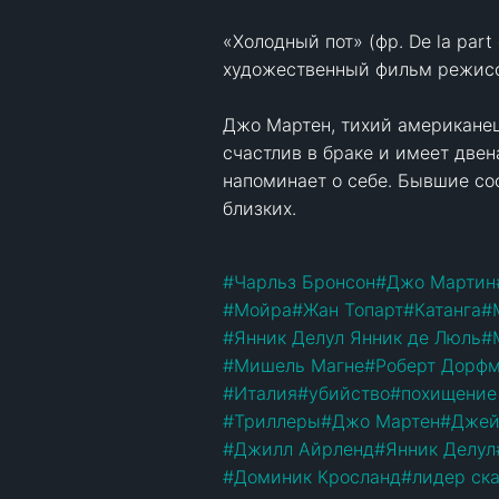
«Холодный пот» (фр. De la part
художественный фильм режиссё
Джо Мартен, тихий американец
счастлив в браке и имеет две
напоминает о себе. Бывшие соо
близких.

#
Чарльз Бронсон
#
Джо Мартин
#
Мойра
#
Жан Топарт
#
Катанга
#
#
Янник Делул Янник де Люль
#
#
Мишель Магне
#
Роберт Дорф
#
Италия
#
убийство
#
похищение
#
Триллеры
#
Джо Мартен
#
Джей
#
Джилл Айрленд
#
Янник Делул
#
Доминик Кросланд
#
лидер ск