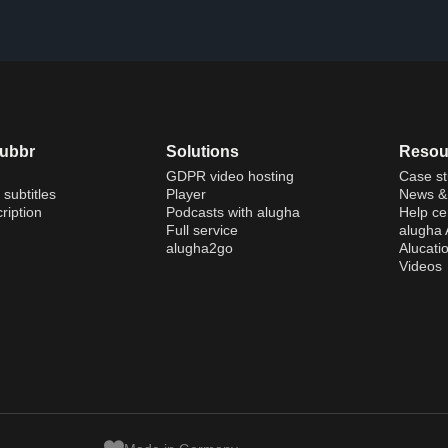
dubbr
Solutions
Resou
GDPR video hosting
Case st
 subtitles
Player
News & 
ription
Podcasts with alugha
Help ce
Full service
alugha
alugha2go
Alucati
Videos