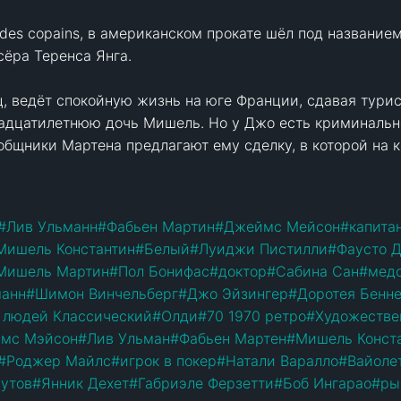
 des copains, в американском прокате шёл под названием 
ра Теренса Янга.

, ведёт спокойную жизнь на юге Франции, сдавая турист
надцатилетнюю дочь Мишель. Но у Джо есть криминально
бщники Мартена предлагают ему сделку, в которой на к
#
Лив Ульманн
#
Фабьен Мартин
#
Джеймс Мейсон
#
капита
Мишель Константин
#
Белый
#
Луиджи Пистилли
#
Фаусто 
Мишель Мартин
#
Пол Бонифас
#
доктор
#
Сабина Сан
#
мед
манн
#
Шимон Винчельберг
#
Джо Эйзингер
#
Доротея Бенн
 людей Классический
#
Олди
#
70 1970 ретро
#
Художестве
мс Мэйсон
#
Лив Ульман
#
Фабьен Мартен
#
Мишель Конст
#
Роджер Майлс
#
игрок в покер
#
Натали Варалло
#
Вайоле
аутов
#
Янник Дехет
#
Габриэле Ферзетти
#
Боб Ингарао
#
ры