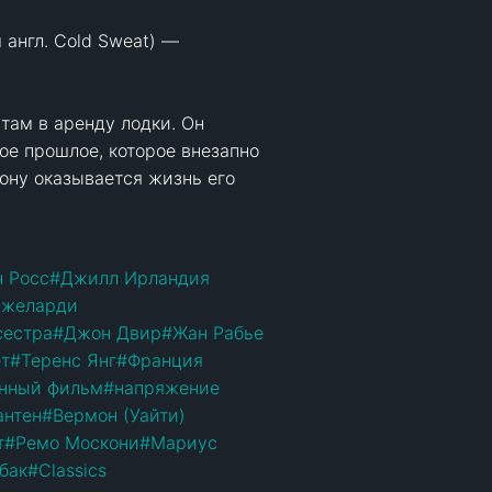
англ. Cold Sweat) — 
ам в аренду лодки. Он 
е прошлое, которое внезапно 
ону оказывается жизнь его 
н Росс
#
Джилл Ирландия
Джеларди
сестра
#
Джон Двир
#
Жан Рабье
ет
#
Теренс Янг
#
Франция
нный фильм
#
напряжение
антен
#
Вермон (Уайти)
т
#
Ремо Москони
#
Мариус
бак
#
Classics