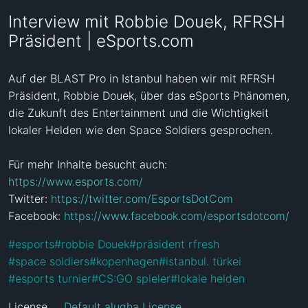
Interview mit Robbie Douek, RFRSH
Präsident | eSports.com
Auf der BLAST Pro in Istanbul haben wir mit RFRSH 
Präsident, Robbie Douek, über das eSports Phänomen, 
die Zukunft des Entertainment und die Wichtigkeit 
lokaler Helden wie den Space Soldiers gesprochen.

https://www.esports.com/
Twitter: 
https://twitter.com/EsportsDotCom
Facebook: 
https://www.facebook.com/esportsdotcom/
#
esports
#
robbie Douek
#
präsident rfresh
#
space soldiers
#
kopenhagen
#
istanbul. türkei
#
esports turnier
#
CS:GO spieler
#
lokale helden
License
Default alugha License