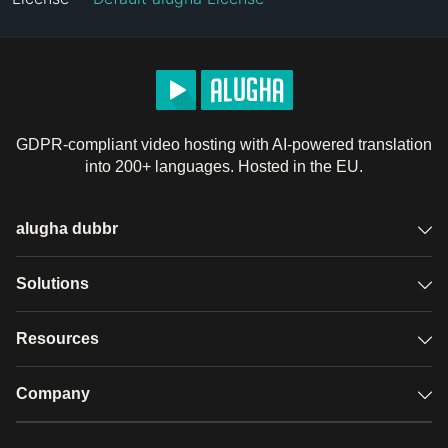
GDPR-compliant video hosting with AI-powered translation
into 200+ languages. Hosted in the EU.
alugha dubbr
Overview
Solutions
Accessible subtitles
GDPR video hosting
Resources
Audio description
Player
Case studies
Company
Glossary
Podcasts with alugha
News & Articles
Pricing