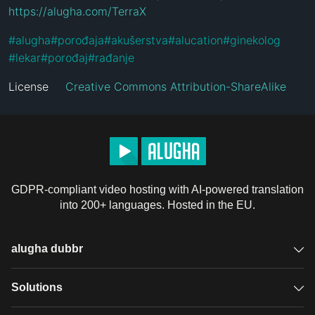
https://alugha.com/TerraX
#
alugha
#
porođaja
#
akušerstva
#
alucation
#
ginekolog
#
lekar
#
porođaj
#
rađanje
License
Creative Commons Attribution-ShareAlike
GDPR-compliant video hosting with AI-powered translation
into 200+ languages. Hosted in the EU.
alugha dubbr
Overview
Solutions