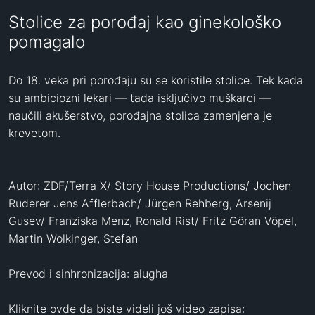
Stolice za porođaj kao ginekološko
pomagalo
Do 18. veka pri porođaju su se koristile stolice. Tek kada 
su ambiciozni lekari — tada isključivo muškarci — 
naučili akušerstvo, porođajna stolica zamenjena je 
krevetom.

Autor: ZDF/Terra X/ Story House Productions/ Jochen 
Ruderer Jens Afflerbach/ Jürgen Rehberg, Arsenij 
Gusev/ Franziska Menz, Ronald Rist/ Fritz Göran Vöpel, 
Martin Wolkinger, Stefan

Prevod i sinhronizacija: alugha

Kliknite ovde da biste videli još video zapisa: 