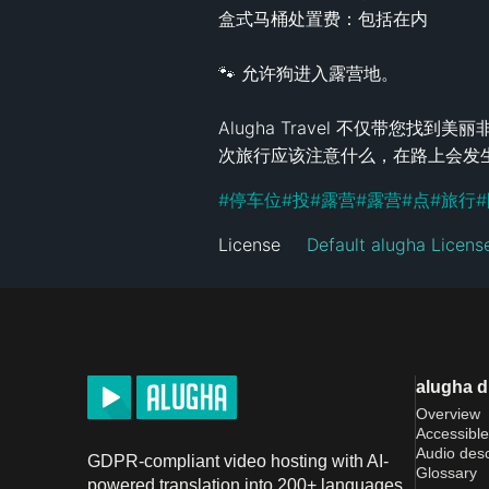
盒式马桶处置费：包括在内

🐾 允许狗进入露营地。

Alugha Travel 不仅带您找
次旅行应该注意什么，在路上会发
#
停车位
#
投
#
露营
#
露营
#
点
#
旅行
#
License
Default alugha Licens
alugha 
Overview
Accessible
Audio desc
GDPR-compliant video hosting with AI-
Glossary
powered translation into 200+ languages.