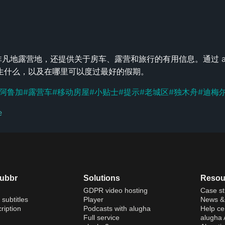
到美丽非凡地露营地，还提供关于房车、露营和旅行的有用信息。通过 alu
生什么，以及在哪里可以度过最好的假期。
阿鲁加
#
露营车
#
移动房屋
#
小贴士
#
提示
#
老城区
#
独木舟
#
迪梅
e
dubbr
Solutions
Resou
GDPR video hosting
Case st
 subtitles
Player
News & 
ription
Podcasts with alugha
Help ce
Full service
alugha