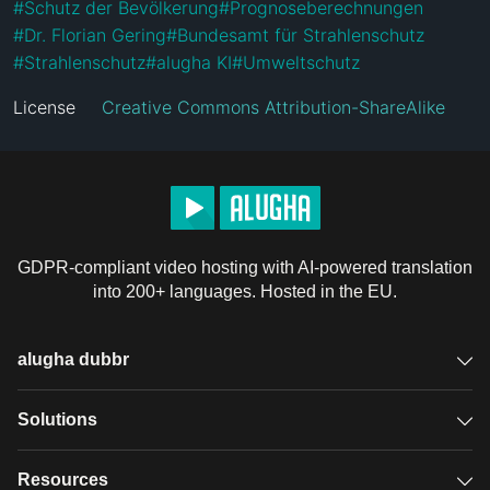
#
Schutz der Bevölkerung
#
Prognoseberechnungen
#
Dr. Florian Gering
#
Bundesamt für Strahlenschutz
#
Strahlenschutz
#
alugha KI
#
Umweltschutz
License
Creative Commons Attribution-ShareAlike
GDPR-compliant video hosting with AI-powered translation
into 200+ languages. Hosted in the EU.
alugha dubbr
Overview
Solutions
Accessible subtitles
GDPR video hosting
Resources