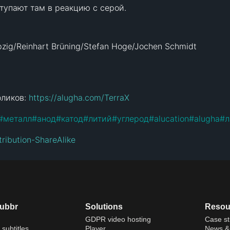
тупают там в реакцию с серой.

zig/Reinhart Brüning/Stefan Hoge/Jochen Schmidt

ликов: 
https://alugha.com/TerraX
#
металл
#
анод
#
катод
#
литий
#
углерод
#
alucation
#
alugha
#
л
ribution-ShareAlike
dubbr
Solutions
Resou
GDPR video hosting
Case st
 subtitles
Player
News & 