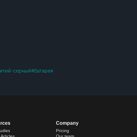
итий-серный
#
батарея
rces
Company
udies
Pricing
Articles
Our team