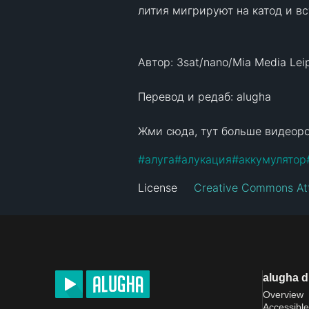
лития мигрируют на катод и вс
Автор: 3sat/nano/Mia Media Leip
Перевод и редаб: alugha

Жми сюда, тут больше видеоро
#
алуга
#
алукация
#
аккумулятор
License
Creative Commons Att
alugha 
Overview
Accessible