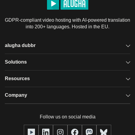
GDPR-compliant video hosting with AI-powered translation
into 200+ languages. Hosted in the EU.
alugha dubbr
Overview
Solutions
Accessible subtitles
GDPR video hosting
Resources
Audio description
Player
Case studies
Company
Glossary
Podcasts with alugha
News & Articles
Pricing
Follow us on social media
Full service
Help center
Our team