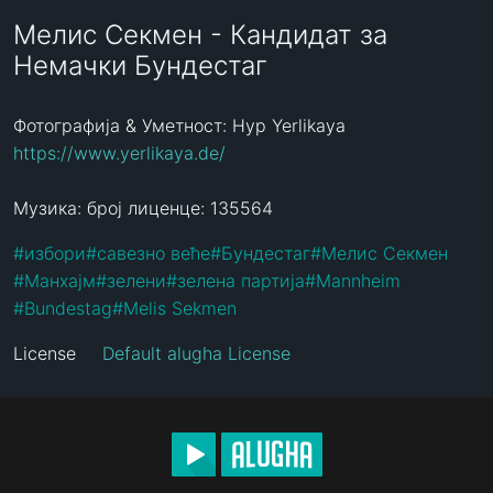
Мелис Секмен - Кандидат за
Немачки Бундестаг
Фотографија & Уметност: Hyp Yerlikaya  
https://www.yerlikaya.de/
Музика: број лиценце: 135564
#
избори
#
савезно веће
#
Бундестаг
#
Мелис Секмен
#
Манхајм
#
зелени
#
зелена партија
#
Mannheim
#
Bundestag
#
Melis Sekmen
License
Default alugha License