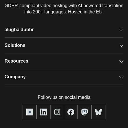
GDPR-compliant video hosting with AI-powered translation
into 200+ languages. Hosted in the EU.
alugha dubbr
Overview
Solutions
Accessible subtitles
GDPR video hosting
Resources
Audio description
Player
Case studies
Company
Glossary
Podcasts with alugha
News & Articles
Pricing
Follow us on social media
Full service
Help center
Our team
alugha2go
alugha Academy
Partners