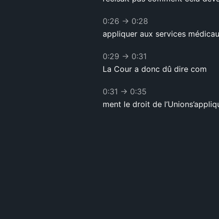
0:26
→
0:28
appliquer aux services médicau
0:29
→
0:31
La Cour a donc dû dire com
0:31
→
0:35
ment le droit de l’Unions’appli
0:35
→
0:40
En 1998,dans une affaire conce
0:40
→
0:44
la Cour de justice a jugé que, s
0:45
→
0:46
tre pays de l’Unionpour y rec