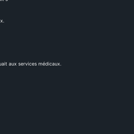
x.
quait aux services médicaux.
rnant des soins dentaires,
i un citoyen se rendait dans un au