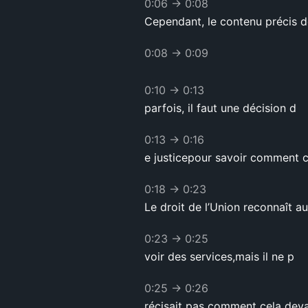
0:06
→
0:08
Cependant, le contenu précis 
0:08
→
0:09
0:10
→
0:13
parfois, il faut une décision d
0:13
→
0:16
e justicepour savoir comment c
0:18
→
0:23
Le droit de l’Union reconnaît a
0:23
→
0:25
voir des services,mais il ne p
0:25
→
0:26
récisait pas comment cela devai