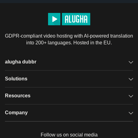
GDPR-compliant video hosting with AI-powered translation
into 200+ languages. Hosted in the EU.
alugha dubbr
Overview
Solutions
Accessible subtitles
GDPR video hosting
Resources
Audio description
Player
Case studies
Company
Glossary
Podcasts with alugha
News & Articles
Pricing
Follow us on social media