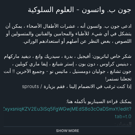
جون ب. واتسون - العلوم السلوكية
ادعى جون ب. واتسون أنه ، عشرات الأطفال الأصحاء ، يمكن أن 
يتشكل في أي شيء. للأطباء والمحامين والفنانين والمتسولين أو 
شكر خاص لباتريون: أفيجيل ، بدرة ، سيدريك وانغ ، ديفيد ماركهام 
، دينيس كراوس ، دون بون ، إستر شيانغ ، إيفا ماري كوبلين ، 
جون تشانغ ، جوليان دومسنيل ، ماتيس نو - وجميع الآخرين !! أنت 
يمكنك قراءة السيناريو بأكمله هنا: 

1ADnZxyxsniqKZV2Eu3iSq5FgWGwjMEdS8o3cOaDSmxY/edit?
tab=t.0
SHOW MORE