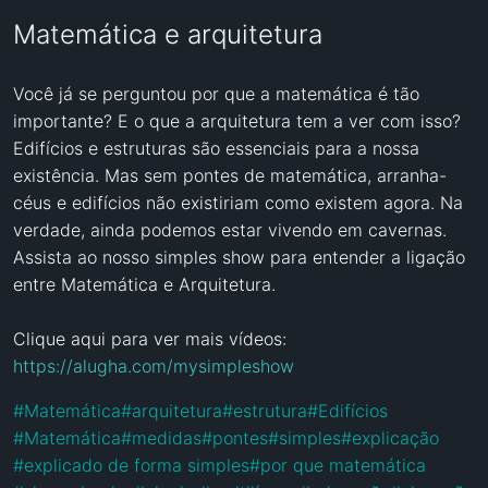
Matemática e arquitetura
Você já se perguntou por que a matemática é tão 
importante? E o que a arquitetura tem a ver com isso? 
Edifícios e estruturas são essenciais para a nossa 
existência. Mas sem pontes de matemática, arranha-
céus e edifícios não existiriam como existem agora. Na 
verdade, ainda podemos estar vivendo em cavernas. 
Assista ao nosso simples show para entender a ligação 
entre Matemática e Arquitetura.

Clique aqui para ver mais vídeos: 
https://alugha.com/mysimpleshow
#
Matemática
#
arquitetura
#
estrutura
#
Edifícios
#
Matemática
#
medidas
#
pontes
#
simples
#
explicação
#
explicado de forma simples
#
por que matemática