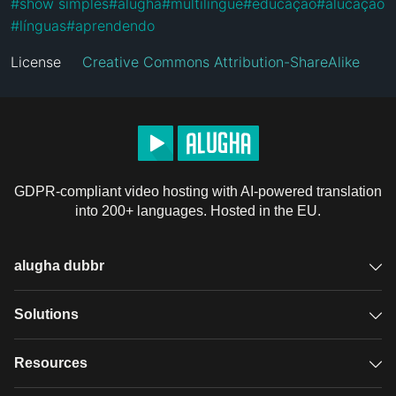
#
show simples
#
alugha
#
multilíngue
#
educação
#
alucação
#
línguas
#
aprendendo
License
Creative Commons Attribution-ShareAlike
GDPR-compliant video hosting with AI-powered translation
into 200+ languages. Hosted in the EU.
alugha dubbr
Overview
Solutions
Accessible subtitles
GDPR video hosting
Resources
Audio description