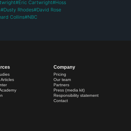
twright
#
Eric Cartwright
#
Hoss
g
#
Dusty Rhodes
#
David Rose
hard Collins
#
NBC
rces
Company
udies
Pricing
Articles
Our team
nter
Partners
 Academy
Press (media kit)
on
Responsibility statement
Contact