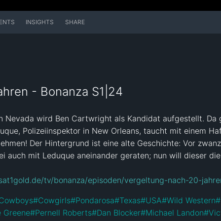
ENTS
INSIGHTS
SHARE
ahren - Bonanza S1|24
 Nevada wird Ben Cartwright als Kandidat aufgestellt. Da 
ue, Polizeiinspektor in New Orleans, taucht mit einem Haftb
hmen! Der Hintergrund ist eine alte Geschichte: Vor zwanz
 auch mit Leduque aneinander geraten; nun will dieser die 
sat1gold.de/tv/bonanza/episoden/vergeltung-nach-20-jahre
Cowboys
#
Cowgirls
#
Pondarosa
#
Texas
#
USA
#
Wild Western
#
e Greene
#
Pernell Roberts
#
Dan Blocker
#
Michael Landon
#
Vic