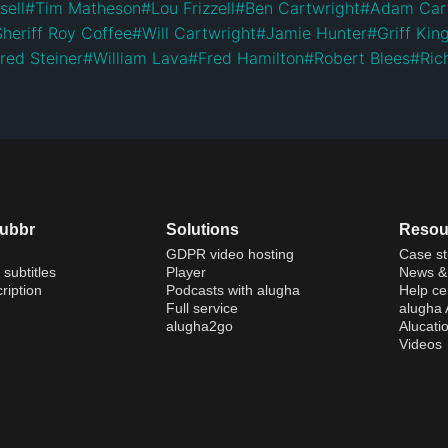
sell
#
Tim Matheson
#
Lou Frizzell
#
Ben Cartwright
#
Adam Car
Sheriff Roy Coffee
#
Will Cartwright
#
Jamie Hunter
#
Griff Kin
red Steiner
#
William Lava
#
Fred Hamilton
#
Robert Blees
#
Ric
dubbr
Solutions
Resou
GDPR video hosting
Case st
 subtitles
Player
News & 
ription
Podcasts with alugha
Help ce
Full service
alugha
alugha2go
Alucati
Videos