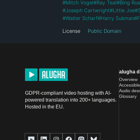
#
Mitch Vogel
#
Ray Teal
#
Bing Rus
#
Joseph Cartwright
#
Little Joe
#
#
Walter Scharf
#
Harry Sukman
#
F
License
Public Domain
alugha 
Overview
Accessible
Audio desc
GDPR-compliant video hosting with AI-
Glossary
powered translation into 200+ languages.
Hosted in the EU.