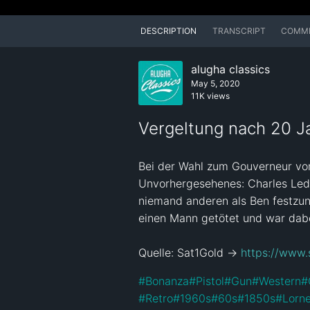
DESCRIPTION
TRANSCRIPT
COMM
alugha classics
May 5, 2020
11K views
Vergeltung nach 20 J
Bei der Wahl zum Gouverneur von
Unvorhergesehenes: Charles Leduq
niemand anderen als Ben festzune
einen Mann getötet und war dabei
Quelle: Sat1Gold -> 
https://www.
#
Bonanza
#
Pistol
#
Gun
#
Western
#
#
Retro
#
1960s
#
60s
#
1850s
#
Lorn