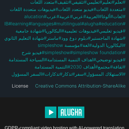
متعدد اللغات
#
تثقيف
#
تثقيفي
#
تعليمي
#
تعليم
#
تعلم
#
فيديوهات متعددة اللغات
#
فيديو متعدد اللغات
#
متعددة اللغات
#
alucation
#
عرب
#
عربية
#
عربي
#
العربية
#
ألوغا
#
لغات
#
IB
#
learning
#
languages
#
multilingual
#
alugha
#
education
#
شهادة جامعية
#
البكالوريا
#
فيديوهات تعليمية
#
فيديو تعليمي
#
شهادة التعليم الثانوي
#
ماستر
#
دبلوم دوغ وود
#
شهادة الماجستير
#
مؤسسة simpleshow
#
لغة
#
البكالوريا الدولية
#
فيديو شرح
#
simpleshow
#
simpleshow foundation
#
السياحة المستدامة
#
اهداف التنمية المستدامة
#
فيديو توضيحي
#
التنمية المستدامة
#
أهداف 2030
#
مجتمع
#
ثقافة
#
السفر المسؤول
#
تذكارات
#
تذكار
#
سفر
#
الاستهلاك المسؤول
#
License
Creative Commons Attribution-ShareAlike
GDPR-compliant video hosting with AI-powered translation