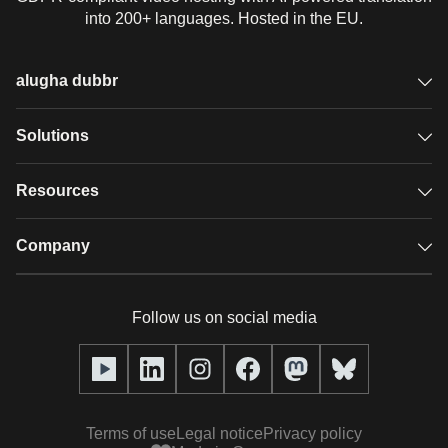
into 200+ languages. Hosted in the EU.
alugha dubbr
Overview
Solutions
Accessible subtitles
GDPR video hosting
Resources
Audio description
Player
Case studies
Company
Glossary
Podcasts with alugha
News & Articles
Pricing
Follow us on social media
Full service
Help center
Our team
alugha2go
alugha Academy
Partners
Alucation
Terms of use
Legal notice
Privacy policy
Press (media kit)