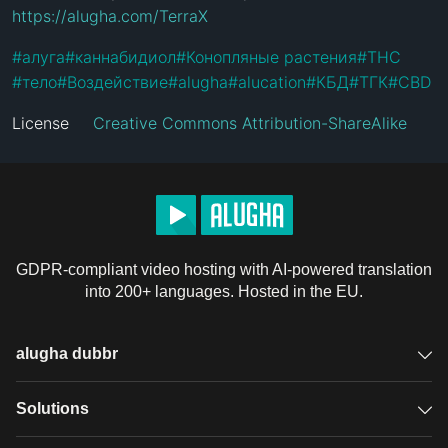
https://alugha.com/TerraX
#
алуга
#
каннабидиол
#
Конопляные растения
#
THC
#
тело
#
Воздействие
#
alugha
#
alucation
#
КБД
#
ТГК
#
CBD
License
Creative Commons Attribution-ShareAlike
GDPR-compliant video hosting with AI-powered translation
into 200+ languages. Hosted in the EU.
alugha dubbr
Overview
Solutions