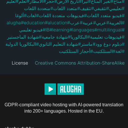
تعليم
#
تعلم
#
الأمطار
#
حجر
#
تاريخ الأرض
#
تيرا
#
تغير المناخ
#
مناخ
#
متعددة اللغات
#
متعدد اللغات
#
تثقيف
#
تثقيفي
#
تعليمي
#
ألوغا
#
لغات
#
فيديوهات متعددة اللغات
#
فيديو متعدد اللغات
#
alugha
#
education
#
alucation
#
عرب
#
عربية
#
عربي
#
العربية
#
فيديو تعليمي
#
IB
#
learning
#
languages
#
multilingual
#
شهادة الماجستير
#
شهادة جامعية
#
البكالوريا
#
فيديوهات تعليمية
#
البكالوريا الدولية
#
شهادة التعليم الثانوي
#
ماستر
#
دبلوم دوغ وود
#
أحجار الستلكتيت
#
الستلكتيت
#
لغة
#
License
Creative Commons Attribution-ShareAlike
GDPR-compliant video hosting with AI-powered translation
into 200+ languages. Hosted in the EU.