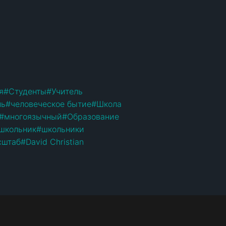
я
#
Студенты
#
Учитель
нь
#
человеческое бытие
#
Школа
#
многоязычный
#
Образование
школьник
#
школьники
сштаб
#
David Christian