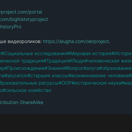
yproject.com/portal
com/bighistoryproject
HistoryPro
ше видеороликов: 
https://alugha.com/oerproject
.
т
#
Социальные исследования
#
Мировая история
#
Истори
веческая традиция
#
Традиция
#
Люди
#
человеческая жиз
ир
#
Происхождение
#
Знания
#
Вопрос
#
алуга
#
образование
ha
#
alucation
#
старшие классы
#
возникновение человека
#
образовательные ресурсы
#
ООР
#
историческая наука
#
ма
во
#
сельское хозяйство
ribution-ShareAlike