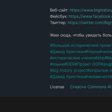
Веб-сайт: 
https://www.bighistor
Фейсбук: 
https://www.facebook.
Твиттер: 
https://twitter.com/Big
Жми сюда, чтобы увидеть боль
#
большой исторический проек
#
Давид Христиан
#
Наука
#
чело
#
исторические учения
#
bhp
#
М
#
языки
#
OER
#
Проект ООР
#
alug
#
big history project
#
открытые 
#
Дэвид Кристиан
#
человечест
License
Creative Commons Att