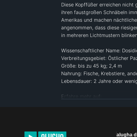
Diese Kopffüßer erreichen nicht 
ihren faustgroßen Schnäbeln imm
Amerikas und machen nächtliche
angenommen, dass diese riesigen
in mehreren Lichtmustern blinken.
Wissenschaftlicher Name: Dosidic
Verbreitungsgebiet: Östlicher Pazi
Größe: bis zu 45 kg; 2,4 m

Nahrung: Fische, Krebstiere, and
Lebensdauer: 2 Jahre oder wenig
Erfahre mehr auf:

Twitter - 
https://twitter.com/anim
Facebook — 
https://facebook.co
—

alugha 