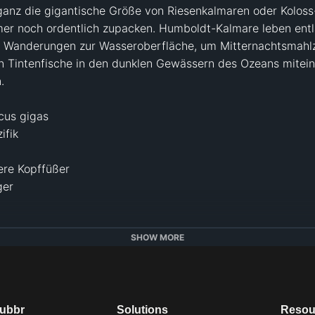
ganz die gigantische Größe von Riesenkalmaren oder Koloss-
er noch ordentlich zupacken. Humboldt-Kalmare leben entla
 Wanderungen zur Wasseroberfläche, um Mitternachtsmahlze
 Tintenfische in den dunklen Gewässern des Ozeans mitein


us gigas

fik

ere Kopffüßer

er

alfactfiles
SHOW MORE
m/animalfactfiles
dubbr
Solutions
Resou