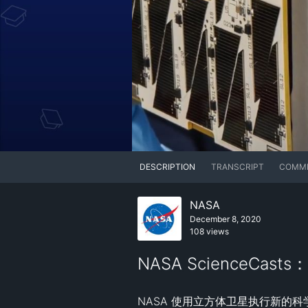
DESCRIPTION
TRANSCRIPT
COMM
NASA
December 8, 2020
108 views
NASA ScienceCa
NASA 使用立方体卫星执行新的