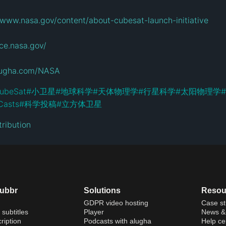
/www.nasa.gov/content/about-cubesat-launch-initiative
nce.nasa.gov/
alugha.com/NASA
ubeSat
#
小卫星
#
地球科学
#
天体物理学
#
行星科学
#
太阳物理学
#
Casts
#
科学投稿
#
立方体卫星
ribution
dubbr
Solutions
Resou
GDPR video hosting
Case st
 subtitles
Player
News & 
ription
Podcasts with alugha
Help ce