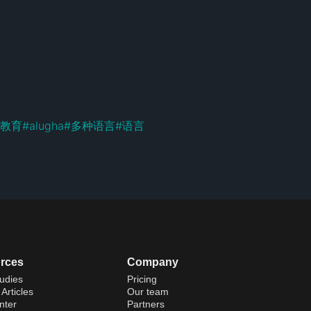
教育
#
alugha
#
多种语言
#
语言
rces
Company
udies
Pricing
Articles
Our team
nter
Partners