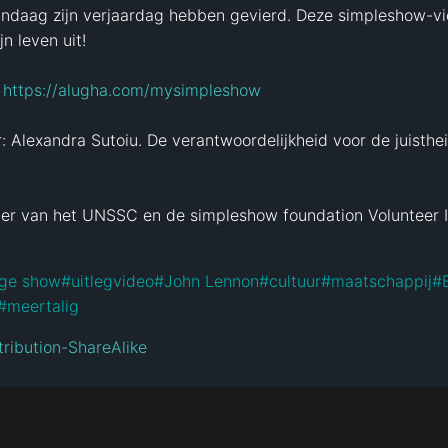
daag zijn verjaardag hebben gevierd. Deze simpleshow-vide
n leven uit! 

 
https://alugha.com/mysimpleshow
 Alexandra Sutoiu. De verantwoordelijkheid voor de juistheid
er van het UNSSC en de simpleshow foundation Volunteer Ini
ge show
#
uitlegvideo
#
John Lennon
#
cultuur
#
maatschappij
#
#
meertalig
ribution-ShareAlike