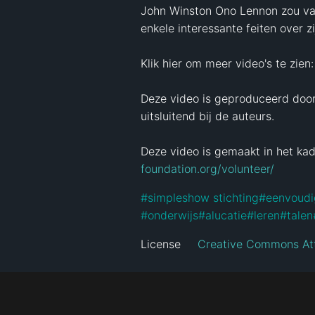
John Winston Ono Lennon zou van
enkele interessante feiten over zij
Klik hier om meer video's te zien:
Deze video is geproduceerd door:
uitsluitend bij de auteurs.

Deze video is gemaakt in het kad
foundation.org/volunteer/
#
simpleshow stichting
#
eenvoudi
#
onderwijs
#
alucatie
#
leren
#
talen
License
Creative Commons Att