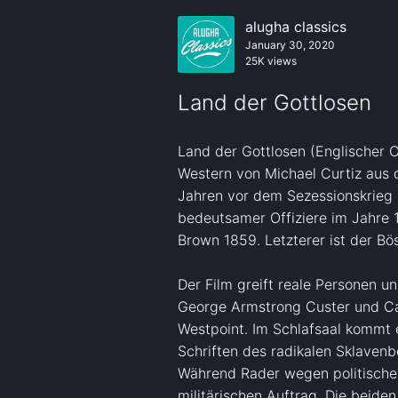
alugha classics
January 30, 2020
25K views
Land der Gottlosen
Land der Gottlosen (Englischer Or
Western von Michael Curtiz aus d
Jahren vor dem Sezessionskrieg 
bedeutsamer Offiziere im Jahre 
Brown 1859. Letzterer ist der Bös
Der Film greift reale Personen u
George Armstrong Custer und Car
Westpoint. Im Schlafsaal kommt 
Schriften des radikalen Sklavenb
Während Rader wegen politischer 
militärischen Auftrag. Die beiden