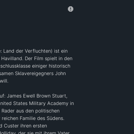
 Land der Verfluchten) ist ein 
villand. Der Film spielt in den 
hlussklasse einiger historisch 
tsamen Sklavereigegners John 
ll.

uf: James Ewell Brown Stuart, 
ited States Military Academy in 
Rader aus den politischen 
 reichen Familie des Südens. 
 Custer ihren ersten 
lliday, der sie mit ihrem Vater 