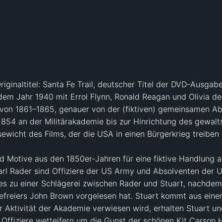
iginaltitel: Santa Fe Trail, deutscher Titel der DVD-Ausgabe:
em Jahr 1940 mit Errol Flynn, Ronald Reagan und Olivia de Ha
von 1861–1865, genauer von der (fiktiven) gemeinsamen Absc
1854 an der Militärakademie bis zur Hinrichtung des gewal
ewicht des Films, der die USA in einen Bürgerkrieg treiben wi
nd Motive aus den 1850er-Jahren für eine fiktive Handlung a
l Rader sind Offiziere der US Army und Absolventen der Un
es zu einer Schlägerei zwischen Rader und Stuart, nachdem 
efreiers John Brown vorgelesen hat. Stuart kommt aus einer
Aktivität der Akademie verwiesen wird, erhalten Stuart und
 Offiziere wetteifern um die Gunst der schönen Kit Carson Ho