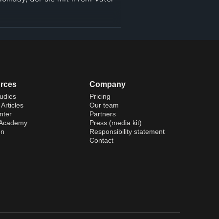
 Fe Trail durch Kansas. Dieser 
 unter anderem in Begleitung 
 Brown fliehen und dabei seinen 
uf dem Sterbebett den 
rces
Company
udies
Pricing
Articles
Our team
nter
Partners
 Academy
Press (media kit)
John Brown Ronald Reagan
on
Responsibility statement
rl Rader Gene Reynolds
Contact
ver Brown Moroni Olsen
ridan Spencer Charters
es
#
George Amy
#
Sol Polito
 Wallis
#
Michael Curtiz
#
Western
ic
#
Classics