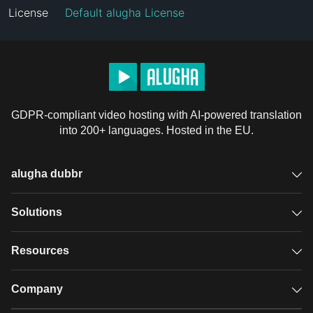
License
Default alugha License
GDPR-compliant video hosting with AI-powered translation
into 200+ languages. Hosted in the EU.
alugha dubbr
Overview
Solutions
Accessible subtitles
GDPR video hosting
Resources
Audio description
Player
Case studies
Company
Glossary