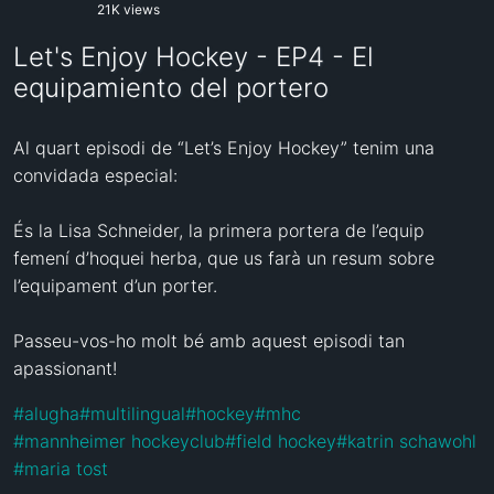
21K views
Let's Enjoy Hockey - EP4 - El
equipamiento del portero
Al quart episodi de “Let’s Enjoy Hockey” tenim una 
convidada especial:

És la Lisa Schneider, la primera portera de l’equip 
femení d’hoquei herba, que us farà un resum sobre 
l’equipament d’un porter. 

Passeu-vos-ho molt bé amb aquest episodi tan 
apassionant!
#
alugha
#
multilingual
#
hockey
#
mhc
#
mannheimer hockeyclub
#
field hockey
#
katrin schawohl
#
maria tost