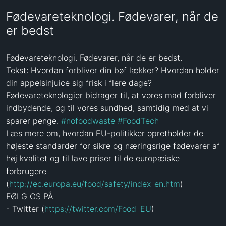
Fødevareteknologi. Fødevarer, når de
er bedst
Fødevareteknologi. Fødevarer, når de er bedst.

Tekst: Hvordan forbliver din bøf lækker? Hvordan holder 
din appelsinjuice sig frisk i flere dage? 
Fødevareteknologier bidrager til, at vores mad forbliver 
indbydende, og til vores sundhed, samtidig med at vi 
sparer penge. 
#nofoodwaste
#FoodTech
Læs mere om, hvordan EU-politikker opretholder de 
højeste standarder for sikre og næringsrige fødevarer af 
høj kvalitet og til lave priser til de europæiske 
forbrugere 
(
http://ec.europa.eu/food/safety/index_en.htm
) 

FØLG OS PÅ 

- Twitter (
https://twitter.com/Food_EU
)