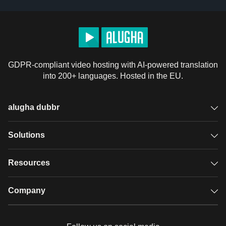
GDPR-compliant video hosting with AI-powered translation
into 200+ languages. Hosted in the EU.
alugha dubbr
Overview
Solutions
Accessible subtitles
GDPR video hosting
Resources
Audio description
Player
Case studies
Company
Glossary
Podcasts with alugha
News & Articles
Pricing