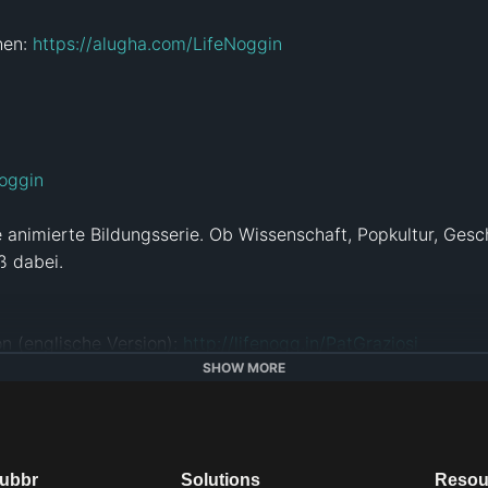
en: 
https://alugha.com/LifeNoggin
oggin
e animierte Bildungsserie. Ob Wissenschaft, Popkultur, Gesch
 dabei.

 (englische Version): 
http://lifenogg.in/PatGraziosi
//instagram.com/iandokie
SHOW MORE
in/JaredOban
https://twitter.com/MichaelSago
dubbr
Solutions
Resou