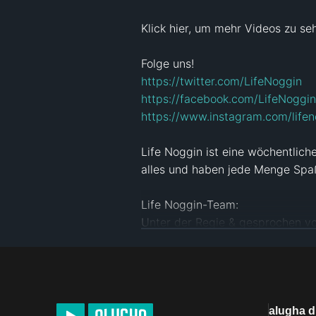
Klick hier, um mehr Videos zu seh
https://twitter.com/LifeNoggin
https://facebook.com/LifeNoggin
https://www.instagram.com/lifen
Life Noggin ist eine wöchentlich
alles und haben jede Menge Spaß
Life Noggin-Team:

Unter der Regie & gesprochen von
Produziert von - Ian Dokie: 
http:
Vermarktet von: 
http://lifenogg.
Animiert von Robert Grisham

Geschrieben von Michael Sago: 
alugha 